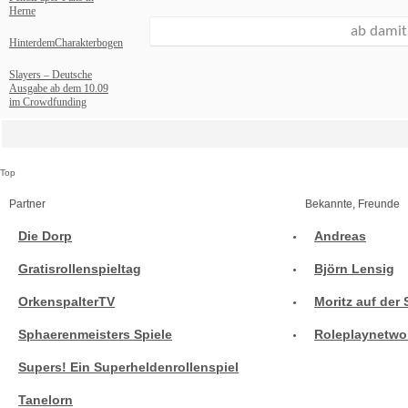
Herne
HinterdemCharakterbogen
Slayers – Deutsche
Ausgabe ab dem 10.09
im Crowdfunding
Top
Partner
Bekannte, Freunde
Die Dorp
Andreas
Gratisrollenspieltag
Björn Lensig
OrkenspalterTV
Moritz auf der 
Sphaerenmeisters Spiele
Roleplaynetwo
Supers! Ein Superheldenrollenspiel
Tanelorn