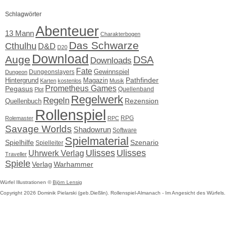
Schlagwörter
Abenteuer
13 Mann
Charakterbogen
Das Schwarze
Cthulhu
D&D
D20
Download
Auge
DSA
Downloads
Fate
Gewinnspiel
Dungeonslayers
Dungeon
Pathfinder
Hintergrund
Magazin
Karten
kostenlos
Musik
Prometheus Games
Pegasus
Quellenband
Plot
Regelwerk
Regeln
Quellenbuch
Rezension
Rollenspiel
RPG
Rolemaster
RPC
Savage Worlds
Shadowrun
Software
Spielmaterial
Spielhilfe
Szenario
Spielleiter
Ulisses
Ulisses
Uhrwerk Verlag
Traveller
Spiele
Verlag
Warhammer
Würfel Illustrationen ©
Björn Lensig
Copyright 2026 Dominik Pielarski (geb.Dießlin). Rollenspiel-Almanach - Im Angesicht des Würfels. 