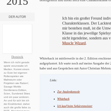
2015
bereitgestellt und direkt noch eine Charakterklasse 
DER AUTOR
Ich bin ein großer Freund indiv
Charakterklassen. Der Lacktest
mir bestehen muß, ist die Um
Klasse in das jeweilige Spielsy
nicht irgendeine, sondern aus v
Muscle Wizard
.
Dominik
Whitehack ist mittlerweile in der 2. Edition erschien
Wenn ich nicht gerade
aufgeplustert. Ich warte noch auf meine Ausgabe der 2
spiele verunstalte ich
habe und aus Gesprächen mit Autor Christian Mehrst
Medien. Kommt einem
zu Gute bei eigenen
Rollenspielen wie
Malmsturm oder
Links:
Projekten wie Ratten!,
Savage Worlds
Gentlemens Edition,
Zur Analogkonsole
Scion, Sundered Skies
und ein paar anderen.
Whitehack
An und für sich bin ich
der Erzählonkel, daher
Ich kauf beim Sphärenmeister
auch die große liebe zu
FATE. Manchmal muss