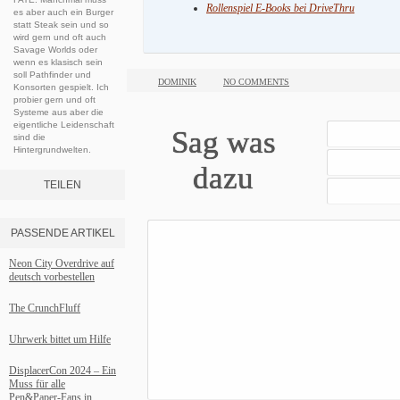
Rollenspiel E-Books bei DriveThru
es aber auch ein Burger
statt Steak sein und so
wird gern und oft auch
Savage Worlds oder
wenn es klasisch sein
soll Pathfinder und
DOMINIK
NO COMMENTS
Konsorten gespielt. Ich
probier gern und oft
Systeme aus aber die
eigentliche Leidenschaft
Sag was
sind die
Hintergrundwelten.
dazu
TEILEN
PASSENDE ARTIKEL
Neon City Overdrive auf
deutsch vorbestellen
The CrunchFluff
Uhrwerk bittet um Hilfe
DisplacerCon 2024 – Ein
Muss für alle
Pen&Paper-Fans in