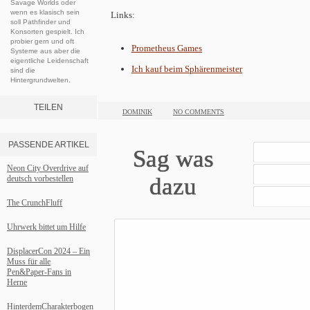
Savage Worlds oder
wenn es klasisch sein
Links:
soll Pathfinder und
Konsorten gespielt. Ich
probier gern und oft
Prometheus Games
Systeme aus aber die
eigentliche Leidenschaft
Ich kauf beim Sphärenmeister
sind die
Hintergrundwelten.
TEILEN
DOMINIK
NO COMMENTS
PASSENDE ARTIKEL
Sag was
Neon City Overdrive auf
dazu
deutsch vorbestellen
The CrunchFluff
Uhrwerk bittet um Hilfe
DisplacerCon 2024 – Ein
Muss für alle
Pen&Paper-Fans in
Herne
HinterdemCharakterbogen