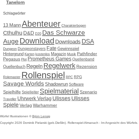
Tanelorn
Schlagwörter
Abenteuer
13 Mann
Charakterbogen
Das Schwarze
Cthulhu
D&D
D20
Download
Auge
DSA
Downloads
Fate
Gewinnspiel
Dungeonslayers
Dungeon
Pathfinder
Hintergrund
Magazin
Karten
kostenlos
Musik
Prometheus Games
Pegasus
Quellenband
Plot
Regelwerk
Regeln
Quellenbuch
Rezension
Rollenspiel
RPG
Rolemaster
RPC
Savage Worlds
Shadowrun
Software
Spielmaterial
Spielhilfe
Szenario
Spielleiter
Ulisses
Ulisses
Uhrwerk Verlag
Traveller
Spiele
Verlag
Warhammer
Würfel Illustrationen ©
Björn Lensig
Copyright 2026 Dominik Pielarski (geb.Dießlin). Rollenspiel-Almanach - Im Angesicht des Würfels. 