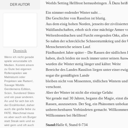
Worlds Setting Hellfrost herrausbringen. Â Dazu
heiß
DER AUTOR
Ein nimmer endender Winter naht…
Die Geschichte von Rassilon ist blutig.
Aus dem eisig hohen Norden, jenseits der zivilisiert
Waldlandschaften, erhob sich eine mächtige Armee von
Weltenfrostdrachen und Furcht erregenden Orks, alle
So nahm der schreckliche Schneesturmkrieg und der
Menschenreiche seinen Lauf.
Dominik
Fünfhundert Jahre später – Die Rassen der südliche
Wenn ich nicht gerade
haben, doch leiden sie noch immer unter seinen Aus
spiele verunstalte ich
wurden die Winter stetig länger und kälter. Weite
Medien. Kommt einem
zu Gute bei eigenen
Bereiche des Landes Rassilon liegen unter einer ewi
Rollenspielen wie
sogar die gemäßigten Lande
Malmsturm oder
bleiben nicht von Missernten, tödlichen Wintern un
Projekten wie Ratten!,
Savage Worlds
verschont.
Gentlemens Edition,
Aber der Winter ist nicht die einzige Gefahr.
Scion, Sundered Skies
und ein paar anderen.
Vor gerade mal 30 Jahren, begann die Magie, einst die
An und für sich bin ich
Rassen, auszusetzen. Der Sog, ein Phänomen unbekan
der Erzählonkel, daher
auch die große liebe zu
unberechenbaren Verbündeten gemacht. Willkommen i
FATE. Manchmal muss
Willkommen bei Hellfrost!
es aber auch ein Burger
statt Steak sein und so
Stand:
Halle 6, Stand 6-734
wird gern und oft auch