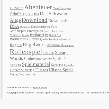
Abenteuer
13 Mann
Charakterbogen
Das Schwarze
Cthulhu
D&D
D20
Download
Auge
Downloads
DSA
Fate
Dungeonslayers
Dungeon
Gewinnspiel
Hintergrund
Karten
kostenlos
Pathfinder
Pegasus
Magazin
Musik
Plot
Prometheus Games
Quellenband
Quellenbuch
Regelwerk
Regeln
Rezension
Rolemaster
Rollenspiel
Savage
RPG
RPC
Worlds
Shadowrun
Spielhilfe
Software
Spielmaterial
Szenario
Spielleiter
Traveller
Ulisses
Ulisses Spiele
Uhrwerk Verlag
Verlag
Warhammer
Würfel Illustrationen ©
Björn Lensig
Copyright 2026 Dominik Pielarski (geb.Dießlin). Rollenspiel-Almanach - Im Angesicht des Wü