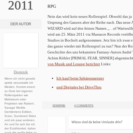
2011
RPG
Nein das wird kein neues Rollenspiel. Obwohl das j
Ursprung des Ganzen aber der Reihe nach. Das neue 
DER AUTOR
WIZARD wird auf den feinen Namen „…of Wariwulfs 
wird am
25. März 2011 via Massacre Records veröffe
Studios in Bocholt aufgenommen. Jetz bin ich zwar 
das ganze wieder mit Rollenspiel zu tun? Nun der Ro
Geschichte des uns bekannten Fantasy-Autors André
Achim Köhler [PRIMAL FEAR, SINNER] abgemischt. 
von Musik und Lesung berichtet
Links:
Dominik
Ich kauf beim Sphärenmeister
Wenn ich nicht gerade
spiele verunstalte ich
und Digitales bei DriveThru
Medien. Kommt einem
zu Gute bei eigenen
Rollenspielen wie
Malmsturm oder
Projekten wie Ratten!,
DOMINIK
4 COMMENTS
Savage Worlds
Gentlemens Edition,
Scion, Sundered Skies
und ein paar anderen.
Wieso sind da keine Umlaute drin?
An und für sich bin ich
der Erzählonkel, daher
auch die große liebe zu