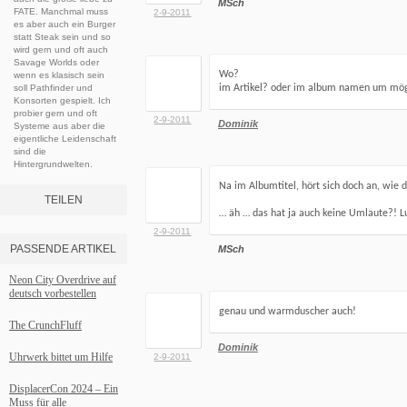
MSch
FATE. Manchmal muss
2-9-2011
es aber auch ein Burger
statt Steak sein und so
wird gern und oft auch
Savage Worlds oder
Wo?
wenn es klasisch sein
soll Pathfinder und
im Artikel? oder im album namen um mögli
Konsorten gespielt. Ich
probier gern und oft
2-9-2011
Dominik
Systeme aus aber die
eigentliche Leidenschaft
sind die
Hintergrundwelten.
Na im Albumtitel, hört sich doch an, wie
TEILEN
… äh … das hat ja auch keine Umlaute?! L
2-9-2011
PASSENDE ARTIKEL
MSch
Neon City Overdrive auf
deutsch vorbestellen
genau und warmduscher auch!
The CrunchFluff
Dominik
Uhrwerk bittet um Hilfe
2-9-2011
DisplacerCon 2024 – Ein
Muss für alle