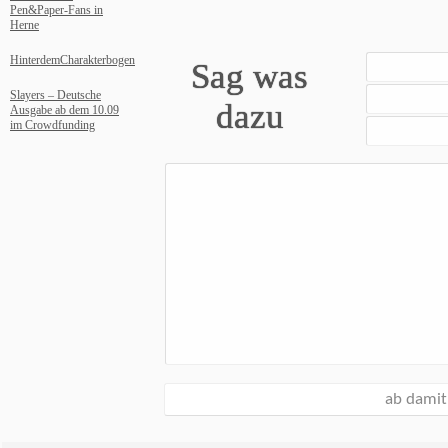
Pen&Paper-Fans in
Herne
HinterdemCharakterbogen
Sag was
Slayers – Deutsche
dazu
Ausgabe ab dem 10.09
im Crowdfunding