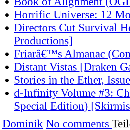
Book of Alignment (OGL/
Horrific Universe: 12 Mo
Directors Cut Survival H
Productions]
Friarâ€™s Almanac (Comp
Distant Vistas [Draken 
Stories in the Ether, Iss
d-Infinity Volume #3: Ch
Special Edition) [Skirmi
Dominik
No comments
Tei