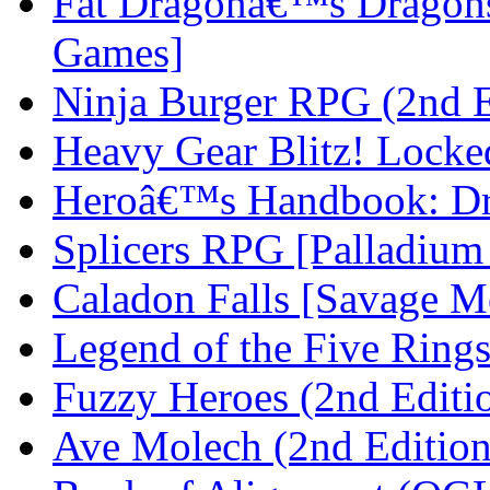
Fat Dragonâ€™s Dragons
Games]
Ninja Burger RPG (2nd E
Heavy Gear Blitz! Lock
Heroâ€™s Handbook: D
Splicers RPG [Palladium
Caladon Falls [Savage M
Legend of the Five Rings
Fuzzy Heroes (2nd Editi
Ave Molech (2nd Editio