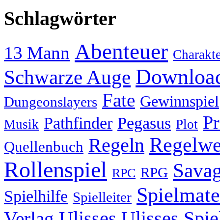
Schlagwörter
Abenteuer
13 Mann
Charakt
Downloa
Schwarze Auge
Fate
Gewinnspiel
Dungeonslayers
P
Pathfinder
Pegasus
Musik
Plot
Regelwe
Regeln
Quellenbuch
Rollenspiel
Savag
RPG
RPC
Spielmate
Spielhilfe
Spielleiter
Ulisses
Ulisses Spie
Verlag