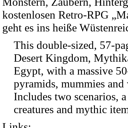
Monstern,
Zaubern, Hinter
kostenlosen Retro-RPG „Ma
geht es ins heiße Wüstenrei
This double-sized, 57-pag
Desert Kingdom, Mythika’
Egypt, with a massive 50-
pyramids, mummies and w
Includes two scenarios, a
creatures and mythic item
Links: