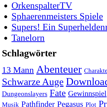
OrkenspalterTV
Sphaerenmeisters Spiele
Supers! Ein Superheldenr
Tanelorn
Schlagwörter
Abenteuer
13 Mann
Charakt
Downloa
Schwarze Auge
Fate
Gewinnspiel
Dungeonslayers
P
Pathfinder
Pegasus
Musik
Plot