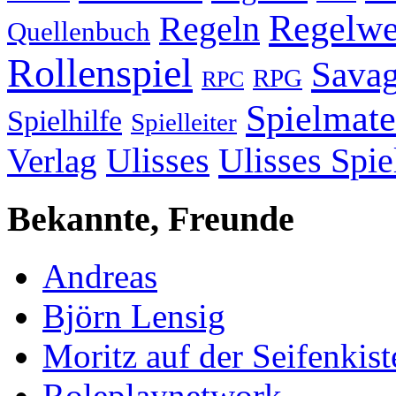
Regelwe
Regeln
Quellenbuch
Rollenspiel
Savag
RPG
RPC
Spielmate
Spielhilfe
Spielleiter
Ulisses
Ulisses Spie
Verlag
Bekannte, Freunde
Andreas
Björn Lensig
Moritz auf der Seifenkist
Roleplaynetwork