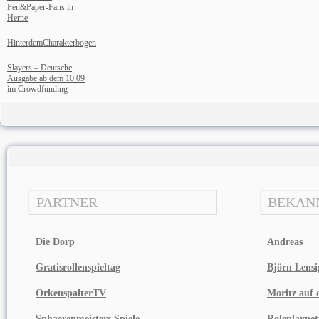
Pen&Paper-Fans in
Herne
HinterdemCharakterbogen
Slayers – Deutsche
Ausgabe ab dem 10.09
im Crowdfunding
PARTNER
BEKAN
Die Dorp
Andreas
Gratisrollenspieltag
Björn Lensi
OrkenspalterTV
Moritz auf d
Sphaerenmeisters Spiele
Roleplayne