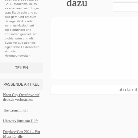
dazu
FATE. Manchmal muss
es aber auch ein Burger
statt Steak sein und so
wird gern und oft auch
Savage Worlds oder
wenn es klasisch sein
soll Pathfinder und
Konsorten gespielt. Ich
probier gern und oft
Systeme aus aber die
eigentliche Leidenschaft
sind die
Hintergrundwelten.
TEILEN
PASSENDE ARTIKEL
Neon City Overdrive auf
deutsch vorbestellen
The CrunchFluff
Uhrwerk bittet um Hilfe
DisplacerCon 2024 – Ein
Muss für alle