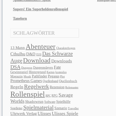
Supers! Ein Superheldenrollenspiel
Tanelorn
SCHLAGWÖRTER
Abenteuer
13 Mann
Charakterbogen
Das Schwarze
Cthulhu
D&D
D20
Download
Auge
Downloads
DSA
Fate
Dungeonslayers
Dungeon
Gewinnspiel
Hintergrund
Karten
kostenlos
Pathfinder
Pegasus
Magazin
Musik
Plot
Prometheus Games
Quellenband
Quellenbuch
Regelwerk
Regeln
Rezension
Rolemaster
Rollenspiel
Savage
RPG
RPC
Worlds
Shadowrun
Spielhilfe
Software
Spielmaterial
Szenario
Spielleiter
Traveller
Ulisses
Ulisses Spiele
Uhrwerk Verlag