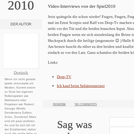
2010
Video-Interviews von der Spiel2010
Jetzt quängeln die schon wieder! Fragen, Fragen, Frag
mal im Ernst Scorpio und Ralf von Dorp-Tv machen 
DER AUTOR
steht vor der Tür und die beiden brauchen Input. Also
beiden Fragen wenn sie sich stundenlang die Beine 
Huckepack durch die heilige (angeranzte 😉 ) Halle 
Am besten huscht du rüber zu den beiden und knalls
einfach so vor den Latz. Ganz schamlos die beiden k
Links:
Dominik
Dorp-TV
Wenn ich nicht gerade
spiele verunstalte ich
Ich kauf beim Sphärenmeister
Medien. Kommt einem
zu Gute bei eigenen
Rollenspielen wie
Malmsturm oder
Projekten wie Ratten!,
DOMINIK
NO COMMENTS
Savage Worlds
Gentlemens Edition,
Scion, Sundered Skies
Sag was
und ein paar anderen.
An und für sich bin ich
der Erzählonkel, daher
auch die große liebe zu