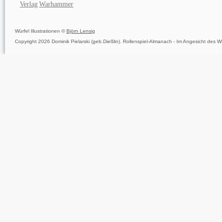
Verlag
Warhammer
Würfel Illustrationen ©
Björn Lensig
Copyright 2026 Dominik Pielarski (geb.Dießlin). Rollenspiel-Almanach - Im Angesicht des Wü