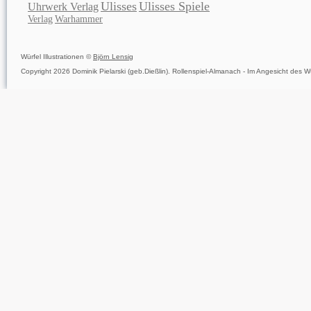
Ulisses
Ulisses Spiele
Uhrwerk Verlag
Verlag
Warhammer
Würfel Illustrationen ©
Björn Lensig
Copyright 2026 Dominik Pielarski (geb.Dießlin). Rollenspiel-Almanach - Im Angesicht des Wü