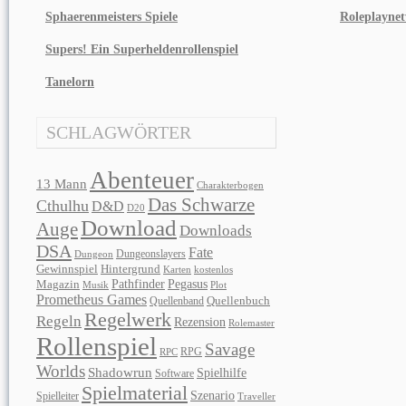
Sphaerenmeisters Spiele
Roleplayne
Supers! Ein Superheldenrollenspiel
Tanelorn
SCHLAGWÖRTER
Abenteuer
13 Mann
Charakterbogen
Das Schwarze
Cthulhu
D&D
D20
Download
Auge
Downloads
DSA
Fate
Dungeonslayers
Dungeon
Gewinnspiel
Hintergrund
Karten
kostenlos
Pathfinder
Pegasus
Magazin
Musik
Plot
Prometheus Games
Quellenband
Quellenbuch
Regelwerk
Regeln
Rezension
Rolemaster
Rollenspiel
Savage
RPG
RPC
Worlds
Shadowrun
Spielhilfe
Software
Spielmaterial
Szenario
Spielleiter
Traveller