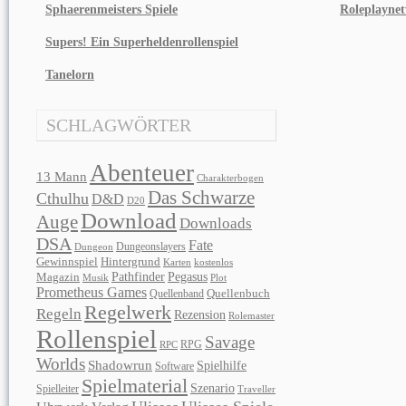
Sphaerenmeisters Spiele
Roleplayne
Supers! Ein Superheldenrollenspiel
Tanelorn
SCHLAGWÖRTER
Abenteuer
13 Mann
Charakterbogen
Das Schwarze
Cthulhu
D&D
D20
Download
Auge
Downloads
DSA
Fate
Dungeonslayers
Dungeon
Gewinnspiel
Hintergrund
Karten
kostenlos
Pathfinder
Pegasus
Magazin
Musik
Plot
Prometheus Games
Quellenband
Quellenbuch
Regelwerk
Regeln
Rezension
Rolemaster
Rollenspiel
Savage
RPG
RPC
Worlds
Shadowrun
Spielhilfe
Software
Spielmaterial
Szenario
Spielleiter
Traveller