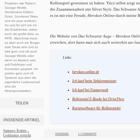
Rollenspiel gewonnen zu haben. Yüce selbst zeigt sic
Projekten wie Ratten!,
Savage Worlds
die Zusammenarbeit mit Silver Style. Das Schwarze 
Gentlemens Edition,
es ist mir eine Freude,
Herokon Online
durch meine Bi
Scion, Sundered Skies
und ein paar anderen.
An und für sich bin ich
der Erzählonkel, daher
auch die große liebe zu
Die Website von Das Schwarze Auge – Herokon Onlin
FATE. Manchmal muss
erreichen, dort kann man sich auch weiterhin zur l
es aber auch ein Burger
statt Steak sein und so
wird gern und oft auch
Savage Worlds oder
Links:
wenn es klasisch sein
soll Pathfinder und
Konsorten gespielt. Ich
herokon-online.de
probier gern und oft
Systeme aus aber die
Ich kauf beim Sphärenmeister
eigentliche Leidenschaft
sind die
Ich kauf bei Fantasywelt
Hintergrundwelten.
Rollenspiel E-Books bei DriveThru
TEILEN
Kartensoftware für Rollenspieler
PASSENDE ARTIKEL
Satinavs Ketten –
DOMINIK
1 COMMENT
Goldstatus erreicht