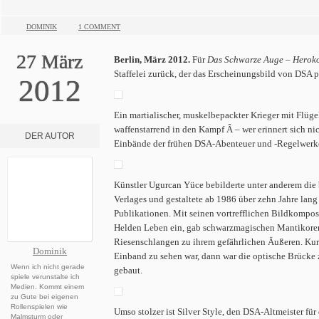
DOMINIK
1 COMMENT
27
März
Berlin, März 2012.
Für
Das Schwarze Auge – Herok
Staffelei zurück, der das Erscheinungsbild von DSA 
2012
Ein martialischer, muskelbepackter Krieger mit Flüg
waffenstarrend in den Kampf Â – wer erinnert sich ni
DER AUTOR
Einbände der frühen DSA-Abenteuer und -Regelwerk
Künstler Ugurcan Yüce bebilderte unter anderem die 
Verlages und gestaltete ab 1986 über zehn Jahre lan
Publikationen. Mit seinen vortrefflichen Bildkompo
Helden Leben ein, gab schwarzmagischen Mantikoren 
Riesenschlangen zu ihrem gefährlichen Äußeren. Ku
Dominik
Einband zu sehen war, dann war die optische Brücke 
Wenn ich nicht gerade
gebaut.
spiele verunstalte ich
Medien. Kommt einem
zu Gute bei eigenen
Rollenspielen wie
Umso stolzer ist Silver Style, den DSA-Altmeister für
Malmsturm oder