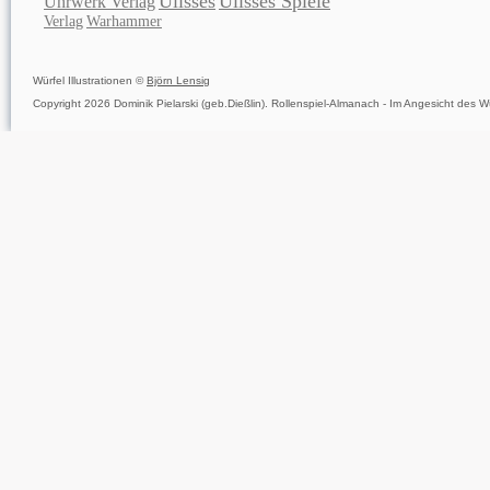
Ulisses
Ulisses Spiele
Uhrwerk Verlag
Verlag
Warhammer
Würfel Illustrationen ©
Björn Lensig
Copyright 2026 Dominik Pielarski (geb.Dießlin). Rollenspiel-Almanach - Im Angesicht des Wü