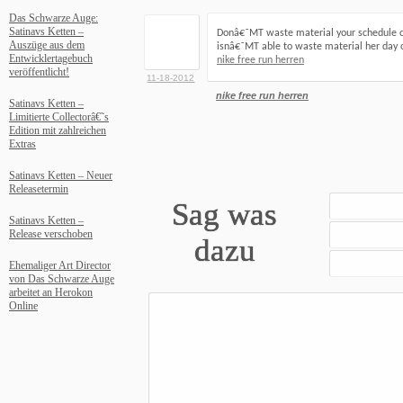
Das Schwarze Auge:
Satinavs Ketten –
Donâ€˜MT waste material your schedule o
Auszüge aus dem
isnâ€˜MT able to waste material her day 
Entwicklertagebuch
nike free run herren
veröffentlicht!
11-18-2012
nike free run herren
Satinavs Ketten –
Limitierte Collectorâ€˜s
Edition mit zahlreichen
Extras
Satinavs Ketten – Neuer
Releasetermin
Sag was
Satinavs Ketten –
Release verschoben
dazu
Ehemaliger Art Director
von Das Schwarze Auge
arbeitet an Herokon
Online