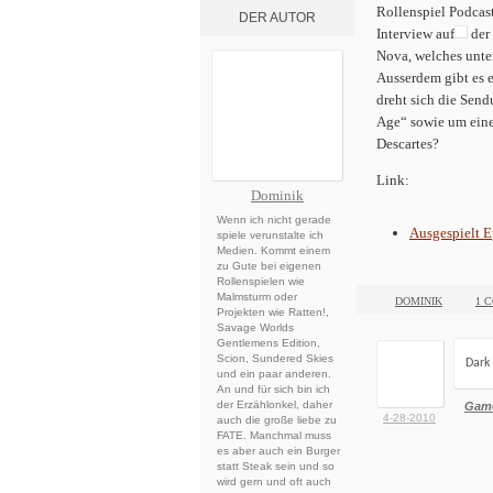
Rollenspiel Podcas
DER AUTOR
Interview auf
der
Nova, welches unte
Ausserdem gibt es 
dreht sich die Sen
Age“ sowie um eine
Descartes?
Link:
Dominik
Wenn ich nicht gerade
Ausgespielt E
spiele verunstalte ich
Medien. Kommt einem
zu Gute bei eigenen
Rollenspielen wie
Malmsturm oder
DOMINIK
1 
Projekten wie Ratten!,
Savage Worlds
Gentlemens Edition,
Scion, Sundered Skies
Dark
und ein paar anderen.
An und für sich bin ich
der Erzählonkel, daher
Gam
4-28-2010
auch die große liebe zu
FATE. Manchmal muss
es aber auch ein Burger
statt Steak sein und so
wird gern und oft auch