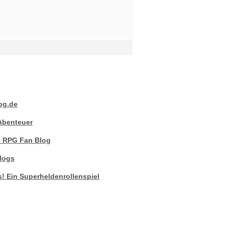
pg.de
Abenteuer
n RPG Fan Blog
logs
! Ein Superheldenrollenspiel