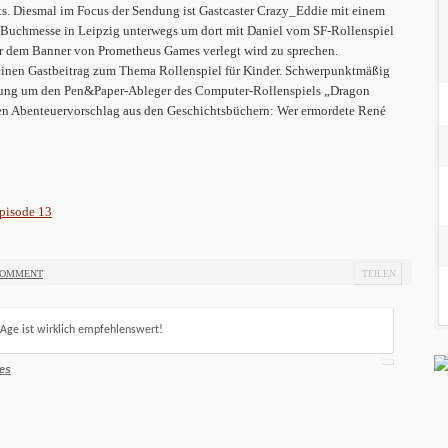
ts. Diesmal im Focus der Sendung ist Gastcaster Crazy_Eddie mit einem
 Buchmesse in Leipzig unterwegs um dort mit Daniel vom SF-Rollenspiel
r dem Banner von Prometheus Games verlegt wird zu sprechen.
einen Gastbeitrag zum Thema Rollenspiel für Kinder. Schwerpunktmäßig
dung um den Pen&Paper-Ableger des Computer-Rollenspiels „Dragon
n Abenteuervorschlag aus den Geschichtsbüchern: Wer ermordete René
pisode 13
COMMENT
TEILEN
 Age ist wirklich empfehlenswert!
es