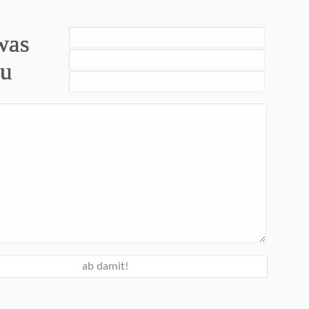
was
zu