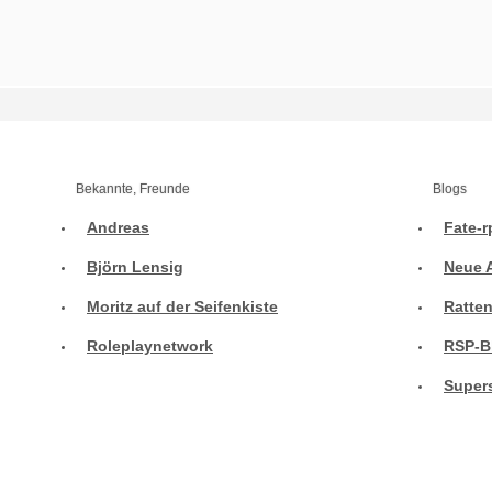
Bekannte, Freunde
Blogs
Andreas
Fate-r
Björn Lensig
Neue 
Moritz auf der Seifenkiste
Ratte
Roleplaynetwork
RSP-B
Supers