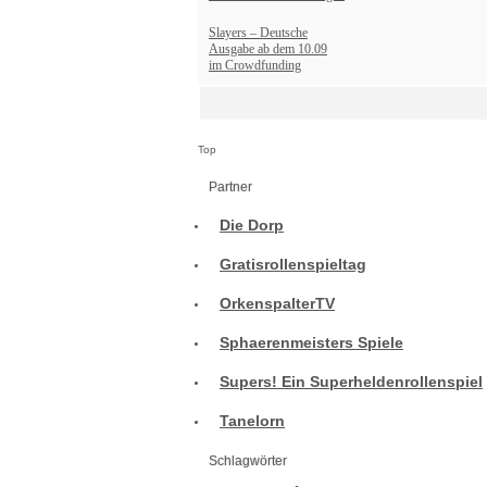
Slayers – Deutsche
Ausgabe ab dem 10.09
im Crowdfunding
Top
Partner
Die Dorp
Gratisrollenspieltag
OrkenspalterTV
Sphaerenmeisters Spiele
Supers! Ein Superheldenrollenspiel
Tanelorn
Schlagwörter