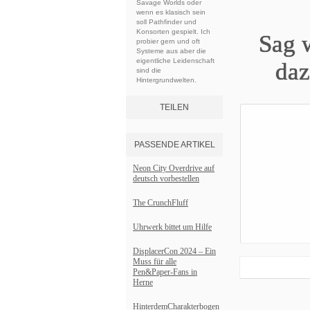
Savage Worlds oder
wenn es klasisch sein
soll Pathfinder und
Konsorten gespielt. Ich
Sag 
probier gern und oft
Systeme aus aber die
eigentliche Leidenschaft
da
sind die
Hintergrundwelten.
TEILEN
PASSENDE ARTIKEL
Neon City Overdrive auf
deutsch vorbestellen
The CrunchFluff
Uhrwerk bittet um Hilfe
DisplacerCon 2024 – Ein
Muss für alle
Pen&Paper-Fans in
Herne
HinterdemCharakterbogen